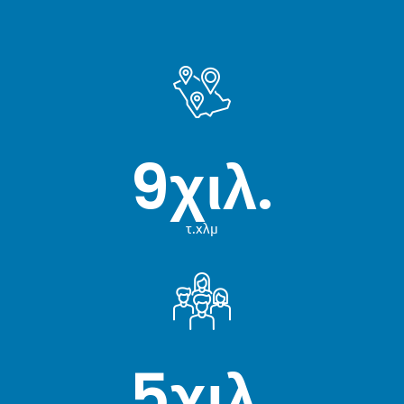
9
χιλ.
τ.χλμ
5
χιλ.