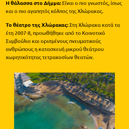
Η θάλασσα στο Δήμμα:
Είναι ο πιο γνωστός, ίσως
και ο πιο αγαπητός κόλπος της Χλώρακας.
Το θέατρο της Χλώρακας:
Στη Χλώρακα κατά τα
έτη 2007-8, προωθήθηκε από το Κοινοτικό
Συμβούλιο και ορισμένους πνευματικούς
ανθρώπους η κατασκευή μικρού θεάτρου
χωρητικότητας τετρακοσίων θεατών.